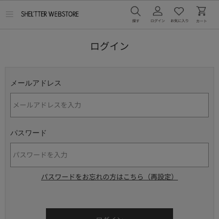
メ
ニ
ュ
ー
ログイン
を
開
く
メールアドレス
パスワード
パスワードをお忘れの方はこちら（再設定）