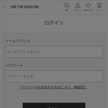
メ
ニ
ュ
ー
ログイン
を
開
く
メールアドレス
パスワード
パスワードをお忘れの方はこちら（再設定）