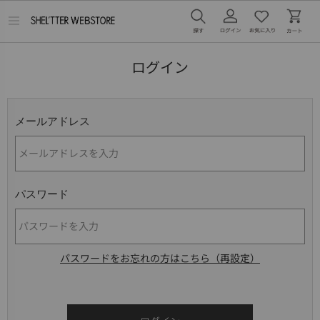
メ
ニ
ュ
ー
ログイン
を
開
く
メールアドレス
パスワード
パスワードをお忘れの方はこちら（再設定）