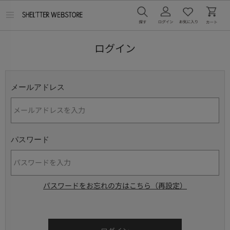
メ
ニ
ュ
ー
ログイン
を
開
く
メールアドレス
パスワード
パスワードをお忘れの方はこちら（再設定）