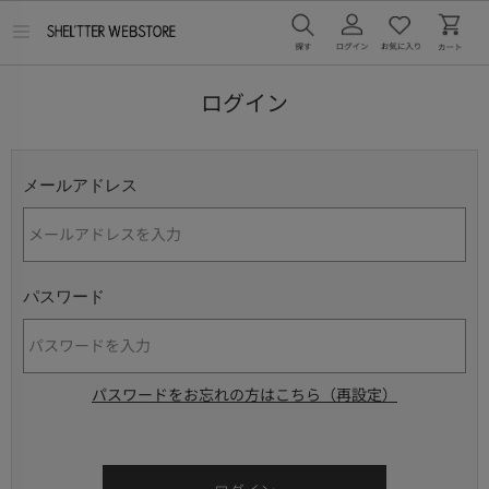
メ
ニ
ュ
ー
ログイン
を
開
く
メールアドレス
パスワード
パスワードをお忘れの方はこちら（再設定）