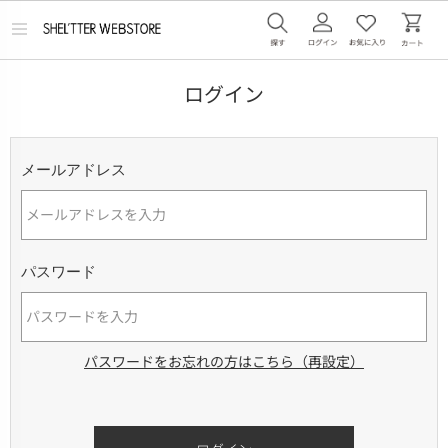
メ
ニ
ュ
ー
ログイン
を
開
く
メールアドレス
パスワード
パスワードをお忘れの方はこちら（再設定）