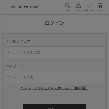
メ
ニ
ュ
ー
ログイン
を
開
く
メールアドレス
パスワード
パスワードをお忘れの方はこちら（再設定）