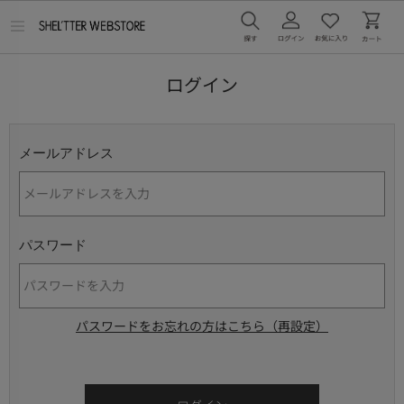
メ
ニ
ュ
ー
ログイン
を
開
く
メールアドレス
パスワード
パスワードをお忘れの方はこちら（再設定）