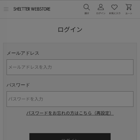
メ
ニ
ュ
ー
ログイン
を
開
く
メールアドレス
パスワード
パスワードをお忘れの方はこちら（再設定）