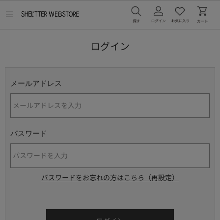
メ
ニ
ュ
ー
ログイン
を
開
く
メールアドレス
パスワード
パスワードをお忘れの方はこちら（再設定）