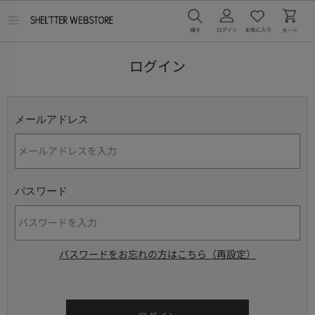
メ
ニ
ュ
ー
ログイン
を
開
く
メールアドレス
パスワード
パスワードをお忘れの方はこちら（再設定）