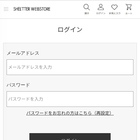
メ
ニ
ュ
ー
ログイン
を
開
く
メールアドレス
パスワード
パスワードをお忘れの方はこちら（再設定）