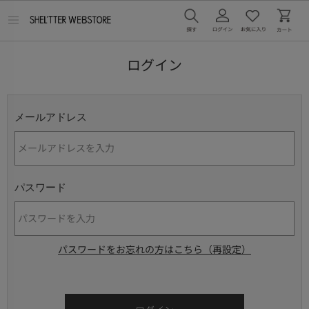
メ
ニ
ュ
ー
ログイン
を
開
く
メールアドレス
パスワード
パスワードをお忘れの方はこちら（再設定）