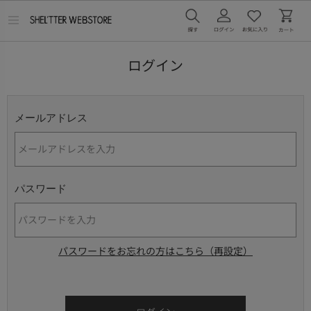
メ
ニ
ュ
ー
ログイン
を
開
く
メールアドレス
パスワード
パスワードをお忘れの方はこちら（再設定）