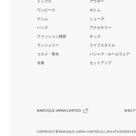
トップス
アウター
ワンピース
ボトム
デニム
シューズ
バッグ
アクセサリー
ファッション雑貨
キッズ
ランジェリー
ライフスタイル
コスメ・香水
パジャマ・ルームウェア
水着
セットアップ
BAROQUE JAPAN LIMITED
SHEL’T
COPYRIGHT © BAROQUE JAPAN LIMITED ALL RIGHTS RESERVED