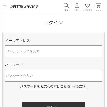
メ
ニ
ュ
ー
ログイン
を
開
く
メールアドレス
パスワード
パスワードをお忘れの方はこちら（再設定）