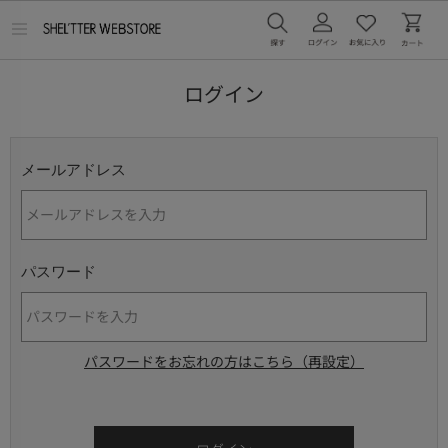
メ
ニ
ュ
ー
ログイン
を
開
く
メールアドレス
パスワード
パスワードをお忘れの方はこちら（再設定）