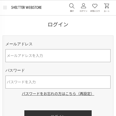
メ
ニ
ュ
ー
ログイン
を
開
く
メールアドレス
パスワード
パスワードをお忘れの方はこちら（再設定）