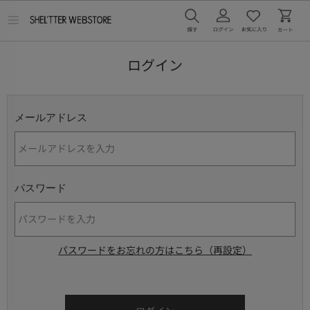
メ
ニ
ュ
ー
ログイン
を
開
く
メールアドレス
パスワード
パスワードをお忘れの方はこちら（再設定）