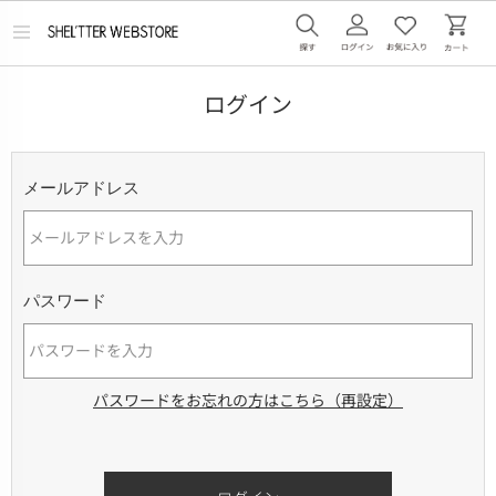
メ
ニ
ュ
ー
ログイン
を
開
く
メールアドレス
パスワード
パスワードをお忘れの方はこちら（再設定）