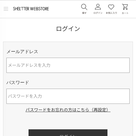
メ
ニ
ュ
ー
ログイン
を
開
く
メールアドレス
パスワード
パスワードをお忘れの方はこちら（再設定）