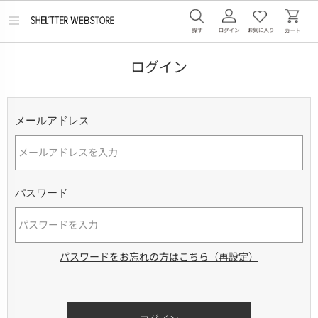
メ
ニ
ュ
ー
ログイン
を
開
く
メールアドレス
パスワード
パスワードをお忘れの方はこちら（再設定）