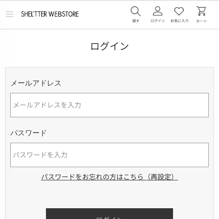
メ
ニ
ュ
ー
ログイン
を
開
く
メールアドレス
パスワード
パスワードをお忘れの方はこちら（再設定）