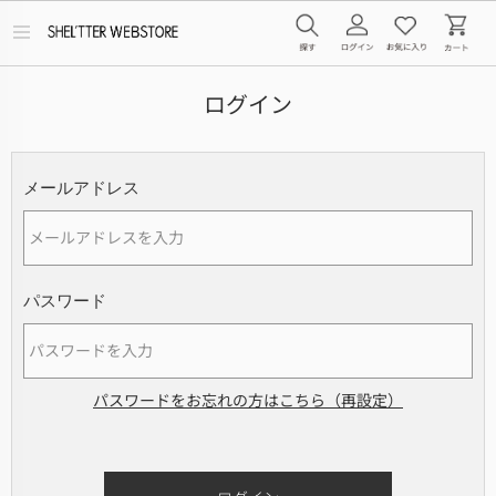
メ
ニ
ュ
ー
ログイン
を
開
く
メールアドレス
パスワード
パスワードをお忘れの方はこちら（再設定）