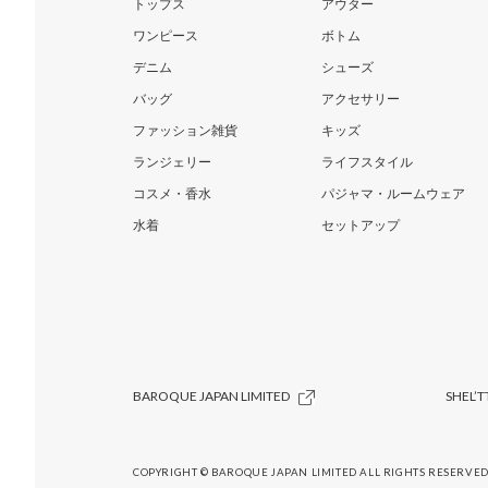
トップス
アウター
ワンピース
ボトム
デニム
シューズ
バッグ
アクセサリー
ファッション雑貨
キッズ
ランジェリー
ライフスタイル
コスメ・香水
パジャマ・ルームウェア
水着
セットアップ
BAROQUE JAPAN LIMITED
SHEL’T
COPYRIGHT © BAROQUE JAPAN LIMITED ALL RIGHTS RESERVED