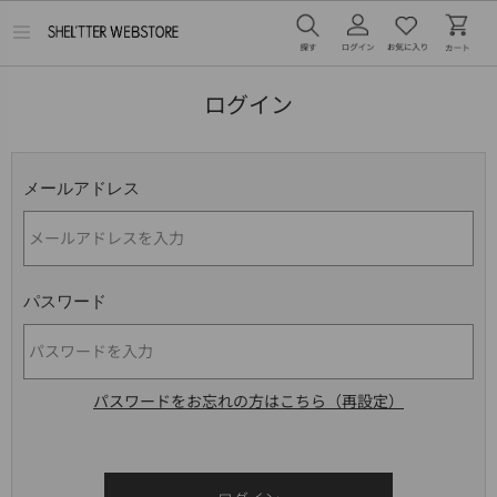
メ
ニ
ュ
ー
ログイン
を
開
く
メールアドレス
パスワード
パスワードをお忘れの方はこちら（再設定）