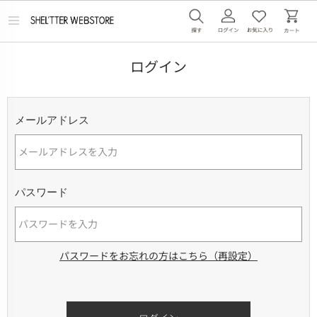
メ
ニ
ュ
ー
ログイン
を
開
く
メールアドレス
パスワード
パスワードをお忘れの方はこちら（再設定）