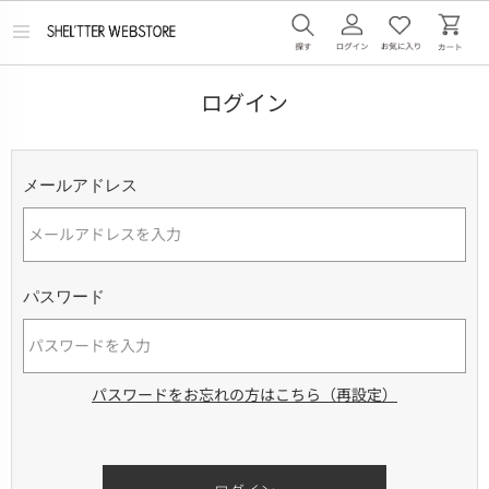
メ
ニ
ュ
ー
ログイン
を
開
く
メールアドレス
パスワード
パスワードをお忘れの方はこちら（再設定）