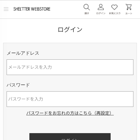
メ
ニ
ュ
ー
ログイン
を
開
く
メールアドレス
パスワード
パスワードをお忘れの方はこちら（再設定）