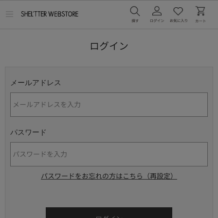
メ
ニ
ュ
ー
ログイン
を
開
く
メールアドレス
パスワード
パスワードをお忘れの方はこちら（再設定）