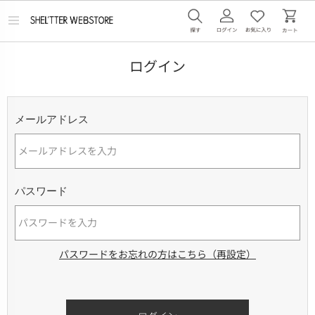
メ
ニ
ュ
ー
ログイン
を
開
く
メールアドレス
パスワード
パスワードをお忘れの方はこちら（再設定）