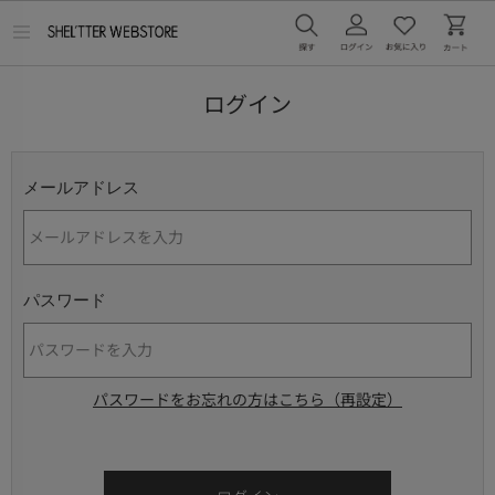
メ
ニ
ュ
ー
ログイン
を
開
く
メールアドレス
パスワード
パスワードをお忘れの方はこちら（再設定）