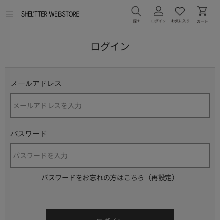
メ
ニ
ュ
ー
ログイン
を
開
く
メールアドレス
パスワード
パスワードをお忘れの方はこちら（再設定）