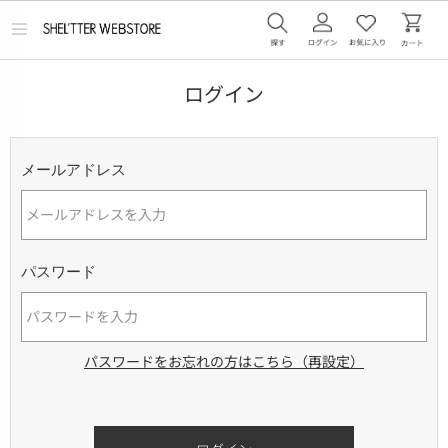
メ
ニ
ュ
ー
ログイン
を
開
く
メールアドレス
パスワード
パスワードをお忘れの方はこちら（再設定）