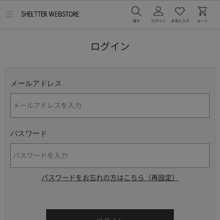
メ
ニ
ュ
ー
ログイン
を
開
く
メールアドレス
パスワード
パスワードをお忘れの方はこちら（再設定）