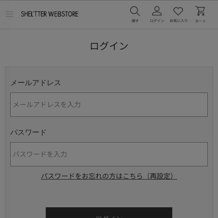
メ
ニ
ュ
ー
ログイン
を
開
く
メールアドレス
パスワード
パスワードをお忘れの方はこちら（再設定）