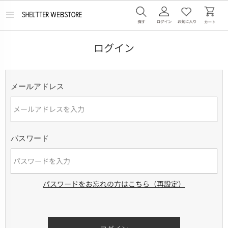
メ
ニ
ュ
ー
ログイン
を
開
く
メールアドレス
パスワード
パスワードをお忘れの方はこちら（再設定）