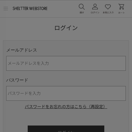
メ
ニ
ュ
ー
ログイン
を
開
く
メールアドレス
パスワード
パスワードをお忘れの方はこちら（再設定）