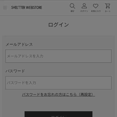
メ
ニ
ュ
ー
ログイン
を
開
く
メールアドレス
パスワード
パスワードをお忘れの方はこちら（再設定）