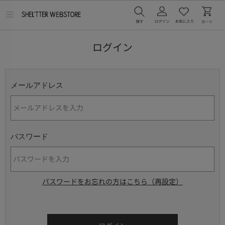
メ
ニ
ュ
ー
ログイン
を
開
く
メールアドレス
パスワード
パスワードをお忘れの方はこちら（再設定）