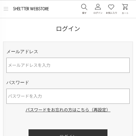
メ
ニ
ュ
ー
ログイン
を
開
く
メールアドレス
パスワード
パスワードをお忘れの方はこちら（再設定）