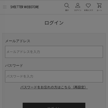
メ
ニ
ュ
ー
ログイン
を
開
く
メールアドレス
パスワード
パスワードをお忘れの方はこちら（再設定）