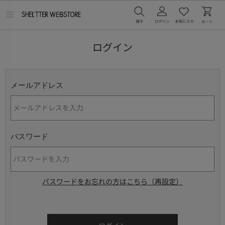
メ
ニ
ュ
ー
ログイン
を
開
く
メールアドレス
パスワード
パスワードをお忘れの方はこちら（再設定）