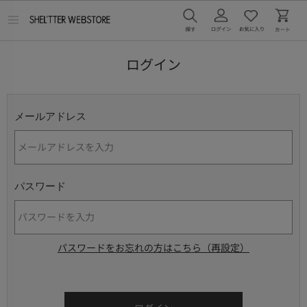
メ
ニ
ュ
ー
ログイン
を
開
く
メールアドレス
パスワード
パスワードをお忘れの方はこちら（再設定）