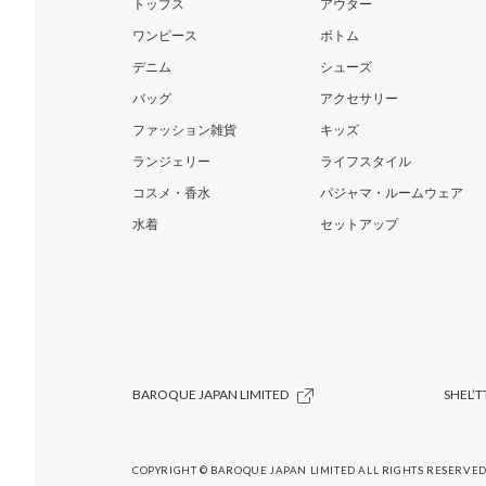
トップス
アウター
ワンピース
ボトム
デニム
シューズ
バッグ
アクセサリー
ファッション雑貨
キッズ
ランジェリー
ライフスタイル
コスメ・香水
パジャマ・ルームウェア
水着
セットアップ
BAROQUE JAPAN LIMITED
SHEL’T
COPYRIGHT © BAROQUE JAPAN LIMITED ALL RIGHTS RESERVED