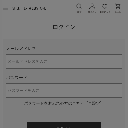
メ
ニ
ュ
ー
ログイン
を
開
く
メールアドレス
パスワード
パスワードをお忘れの方はこちら（再設定）