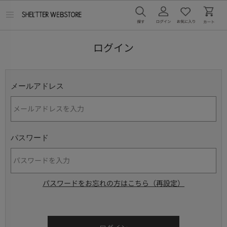
メ
ニ
ュ
ー
ログイン
を
開
く
メールアドレス
パスワード
パスワードをお忘れの方はこちら（再設定）