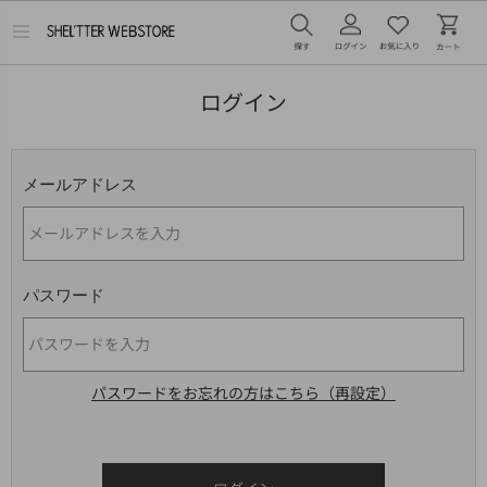
メ
ニ
ュ
ー
ログイン
を
開
く
メールアドレス
パスワード
パスワードをお忘れの方はこちら（再設定）