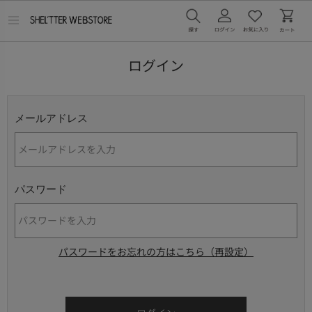
メ
ニ
ュ
ー
ログイン
を
開
く
メールアドレス
パスワード
パスワードをお忘れの方はこちら（再設定）