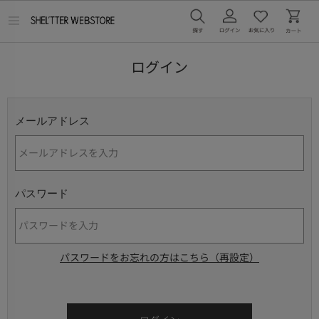
メ
ニ
ュ
ー
ログイン
を
開
く
メールアドレス
パスワード
パスワードをお忘れの方はこちら（再設定）